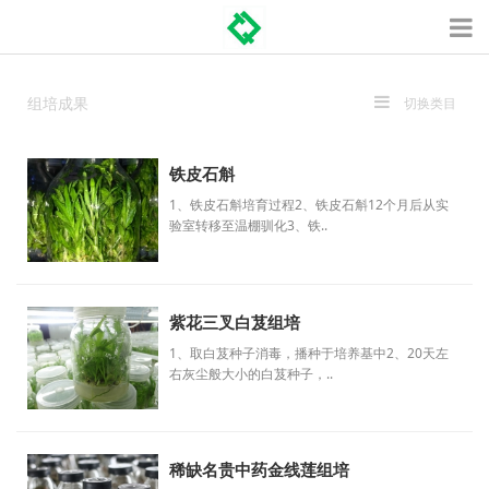
组培成果
切换类目
铁皮石斛
1、铁皮石斛培育过程2、铁皮石斛12个月后从实
验室转移至温棚驯化3、铁..
紫花三叉白芨组培
1、取白芨种子消毒，播种于培养基中2、20天左
右灰尘般大小的白芨种子，..
稀缺名贵中药金线莲组培