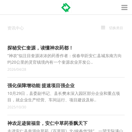
资讯中心
切换类目
探秘安仁奎源，读懂神农药都！
“神农”似注目奎源浓浓的药香作者：侯春华距安仁县城东南方向
约20公里的灵官镇境内有一个奎源农业开发公..
2026/04/28
强化保障增动能 提速项目强企业
10月29日，县委副书记、县长樊未深入园区部分企业和重点项
目，就企业生产经营、车间运行、项目建设及标..
2025/10/30
神农足迹留福音，安仁中草药香飘天下
走进安仁县奎源中草药《百草园》文/侯春华“哇”，一望无际满山