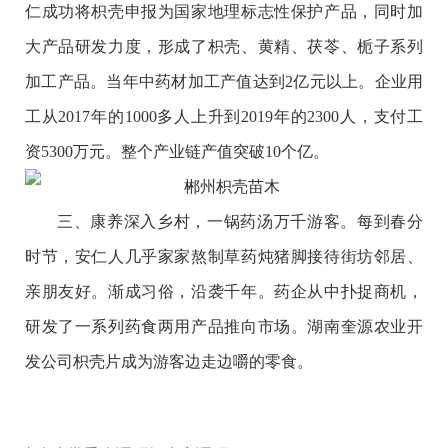
仁成功将枳壳申报为国家地理标志性保护产品，同时加
大产品研发力度，形成了枳壳、黄精、茯苓、栀子系列
加工产品。当年中药材加工产值达到2亿元以上。企业用
工从2017年的1000多人上升到2019年的2300人，支付工
资5300万元。整个产业链产值突破10个亿。
三、康养深入乡村，一锅药汤万千游客。每到春分
时节，安仁人几乎家家熬制草药炖猪脚接待街坊邻居、
亲朋友好。渐成习俗，沿袭千年。药企从中扑捉商机，
研发了一系列药食两用产品推向市场。湖南奎源农业开
发公司枳壳片成为游客边走边嚼的零食。