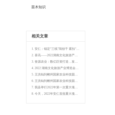
苗木知识
相关文章
1. 安仁：锚定“三线”闯创干 紧扣“三子”促增收
2. 喜讯——2022湖南文化旅游产业博览会上郴州载誉而归
3. 奎源农业：数亿巨资打造，发展新型农业生态循环
4. 2022 湖南文化旅游产业博览会文化旅游商品大赛
5. 王洪灿到郴州国家农业科技园青路园区调研
6. 王洪灿到郴州国家农业科技园青路园区调研
7. 我县举行2022年第一次重大项目集中开(竣)工仪式
8. 今天，2022年安仁首批重大项目集中开(竣)工!